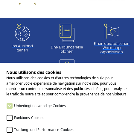
Einen europäischen
Ins Ausland
Eine Bildungsreise
Workshop
gehen
planen
organisieren
Nous utilisons des cookies
Arbeiten
Nous utilisons des cookies et d'autres technologies de suivi pour
beim CERS
améliorer votre expérience de navigation sur notre site, pour vous
montrer un contenu personnalisé et des publicités ciblées, pour analyser
le trafic de notre site et pour comprendre la provenance de nos visiteurs.
Folgen Sie uns in den sozialen Netzwerken!
Unbedingt notwendige Cookies
Funktions-Cookies
Tracking- und Performance-Cookies