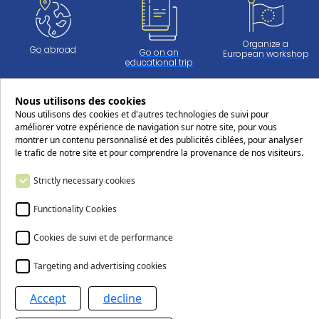
Organize a
Go abroad
Go on an
European workshop
educational trip
Nous utilisons des cookies
Nous utilisons des cookies et d'autres technologies de suivi pour
Work at CERS
améliorer votre expérience de navigation sur notre site, pour vous
montrer un contenu personnalisé et des publicités ciblées, pour analyser
le trafic de notre site et pour comprendre la provenance de nos visiteurs.
Follow us on social media !
Strictly necessary cookies
Functionality Cookies
Cookies de suivi et de performance
Contact us
Targeting and advertising cookies
Accept
decline
The Centre européen Robert Schuman (CERS)