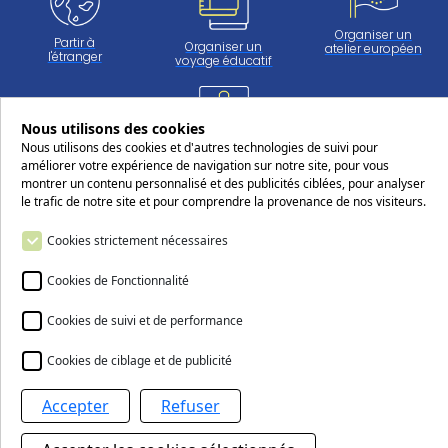
Organiser un
Partir à
Organiser un
atelier européen
l'étranger
voyage éducatif
Nous utilisons des cookies
Travailler
Nous utilisons des cookies et d'autres technologies de suivi pour
au CERS
améliorer votre expérience de navigation sur notre site, pour vous
montrer un contenu personnalisé et des publicités ciblées, pour analyser
le trafic de notre site et pour comprendre la provenance de nos visiteurs.
Suivez-nous sur les réseaux sociaux
Cookies strictement nécessaires
Cookies de Fonctionnalité
Cookies de suivi et de performance
Nous contacter
Cookies de ciblage et de publicité
Accepter
Refuser
Le Centre européen Robert Schuman