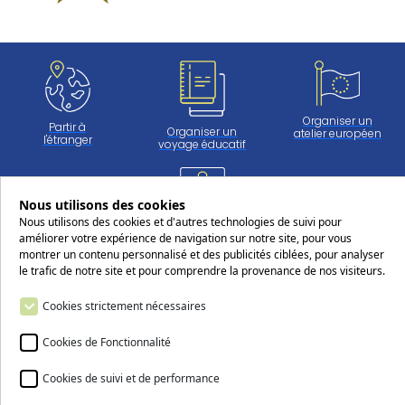
Organiser un
Partir à
Organiser un
atelier européen
l'étranger
voyage éducatif
Nous utilisons des cookies
Travailler
Nous utilisons des cookies et d'autres technologies de suivi pour
au CERS
améliorer votre expérience de navigation sur notre site, pour vous
montrer un contenu personnalisé et des publicités ciblées, pour analyser
le trafic de notre site et pour comprendre la provenance de nos visiteurs.
Suivez-nous sur les réseaux sociaux
Cookies strictement nécessaires
Cookies de Fonctionnalité
Cookies de suivi et de performance