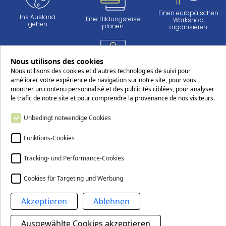
Einen europäischen
Ins Ausland
Eine Bildungsreise
Workshop
gehen
planen
organisieren
Nous utilisons des cookies
Arbeiten
Nous utilisons des cookies et d'autres technologies de suivi pour
beim CERS
améliorer votre expérience de navigation sur notre site, pour vous
montrer un contenu personnalisé et des publicités ciblées, pour analyser
le trafic de notre site et pour comprendre la provenance de nos visiteurs.
Folgen Sie uns in den sozialen Netzwerken!
Unbedingt notwendige Cookies
Funktions-Cookies
Tracking- und Performance-Cookies
Kontakt
Cookies für Targeting und Werbung
Akzeptieren
Ablehnen
Das Centre européen Robert Schuman (CERS)