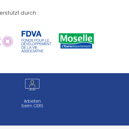
rstützt durch :
Arbeiten
beim CERS