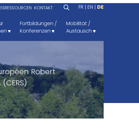
FR
EN
DE
GSRESSOURCEN
KONTAKT
ür
Fortbildungen /
Mobilität /
men
Konferenzen
Austausch
uropéen Robert
 (CERS)