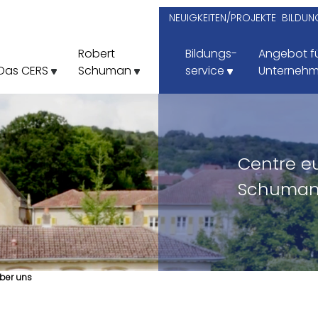
NEUIGKEITEN/PROJEKTE
BILDUN
Robert
Bildungs-
Angebot f
Das CERS
Schuman
service
Unterneh
Centre e
Schuman
ber uns