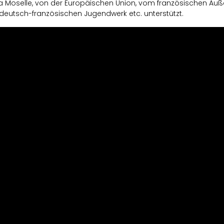
la Moselle, von der Europäischen Union, vom französischen Au
eutsch-französischen Jugendwerk etc. unterstützt.