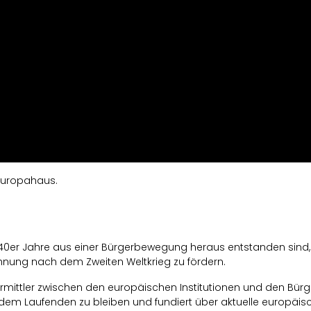
Europahaus.
1940er Jahre aus einer Bürgerbewegung heraus entstanden sind
hnung nach dem Zweiten Weltkrieg zu fördern.
mittler zwischen den europäischen Institutionen und den Bürger
m Laufenden zu bleiben und fundiert über aktuelle europäisc