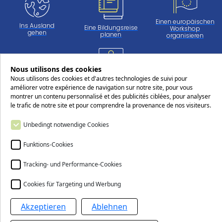
Einen europäischen
Ins Ausland
Eine Bildungsreise
Workshop
gehen
planen
organisieren
Nous utilisons des cookies
Arbeiten
Nous utilisons des cookies et d'autres technologies de suivi pour
beim CERS
améliorer votre expérience de navigation sur notre site, pour vous
montrer un contenu personnalisé et des publicités ciblées, pour analyser
le trafic de notre site et pour comprendre la provenance de nos visiteurs.
Folgen Sie uns in den sozialen Netzwerken!
Unbedingt notwendige Cookies
Funktions-Cookies
Tracking- und Performance-Cookies
Kontakt
Cookies für Targeting und Werbung
Akzeptieren
Ablehnen
Das Centre européen Robert Schuman (CERS)