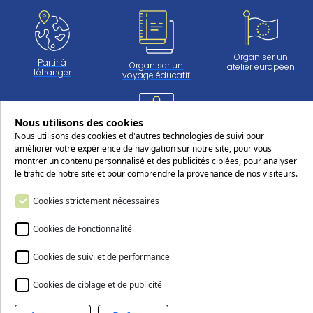
Organiser un
Partir à
Organiser un
atelier européen
l'étranger
voyage éducatif
Nous utilisons des cookies
Travailler
Nous utilisons des cookies et d'autres technologies de suivi pour
au CERS
améliorer votre expérience de navigation sur notre site, pour vous
montrer un contenu personnalisé et des publicités ciblées, pour analyser
le trafic de notre site et pour comprendre la provenance de nos visiteurs.
Suivez-nous sur les réseaux sociaux
Cookies strictement nécessaires
Cookies de Fonctionnalité
Cookies de suivi et de performance
Nous contacter
Cookies de ciblage et de publicité