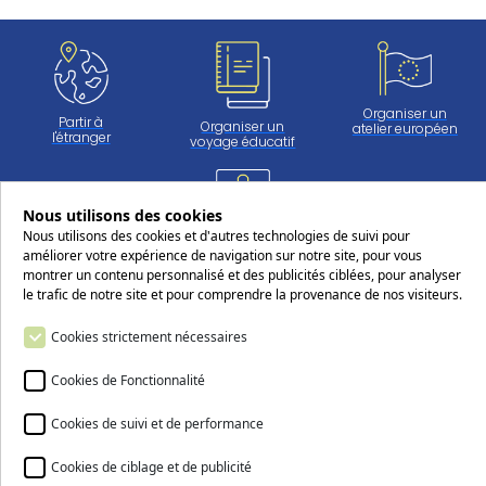
Organiser un
Partir à
Organiser un
atelier européen
l'étranger
voyage éducatif
Nous utilisons des cookies
Travailler
Nous utilisons des cookies et d'autres technologies de suivi pour
au CERS
améliorer votre expérience de navigation sur notre site, pour vous
montrer un contenu personnalisé et des publicités ciblées, pour analyser
le trafic de notre site et pour comprendre la provenance de nos visiteurs.
Suivez-nous sur les réseaux sociaux
Cookies strictement nécessaires
Cookies de Fonctionnalité
Cookies de suivi et de performance
Nous contacter
Cookies de ciblage et de publicité