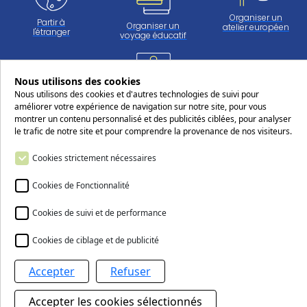
Organiser un
Partir à
Organiser un
atelier européen
l'étranger
voyage éducatif
Nous utilisons des cookies
Travailler
Nous utilisons des cookies et d'autres technologies de suivi pour
au CERS
améliorer votre expérience de navigation sur notre site, pour vous
montrer un contenu personnalisé et des publicités ciblées, pour analyser
le trafic de notre site et pour comprendre la provenance de nos visiteurs.
Suivez-nous sur les réseaux sociaux
Cookies strictement nécessaires
Cookies de Fonctionnalité
Cookies de suivi et de performance
Cookies de ciblage et de publicité
Nous contacter
Accepter
Refuser
Le Centre européen Robert Schuman