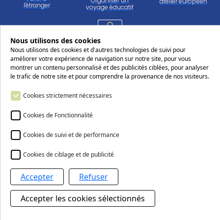
Organiser un
atelier européen
l'étranger
voyage éducatif
Nous utilisons des cookies
Travailler
Nous utilisons des cookies et d'autres technologies de suivi pour
au CERS
améliorer votre expérience de navigation sur notre site, pour vous
montrer un contenu personnalisé et des publicités ciblées, pour analyser
le trafic de notre site et pour comprendre la provenance de nos visiteurs.
Suivez-nous sur les réseaux sociaux
Cookies strictement nécessaires
Cookies de Fonctionnalité
Cookies de suivi et de performance
Nous contacter
Cookies de ciblage et de publicité
Accepter
Refuser
Le Centre européen Robert Schuman
Réalisation Digitale
Gestion de mes cookies
Agence Web Nancy