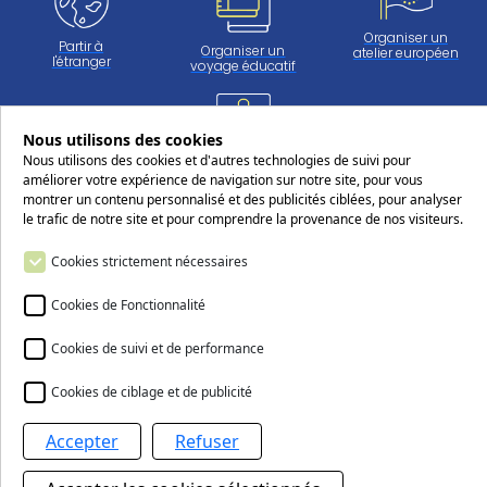
Organiser un
Partir à
Organiser un
atelier européen
l'étranger
voyage éducatif
Nous utilisons des cookies
Travailler
Nous utilisons des cookies et d'autres technologies de suivi pour
au CERS
améliorer votre expérience de navigation sur notre site, pour vous
montrer un contenu personnalisé et des publicités ciblées, pour analyser
le trafic de notre site et pour comprendre la provenance de nos visiteurs.
Suivez-nous sur les réseaux sociaux
Cookies strictement nécessaires
Cookies de Fonctionnalité
Cookies de suivi et de performance
Nous contacter
Cookies de ciblage et de publicité
Accepter
Refuser
Le Centre européen Robert Schuman