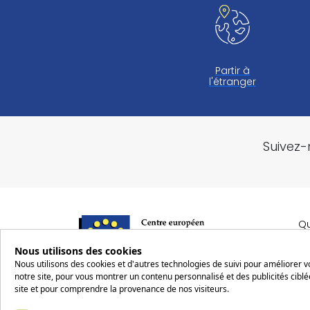
Partir à
l'étranger
Suivez-
Q
Nous utilisons des cookies
R
Nous utilisons des cookies et d'autres technologies de suivi pour améliorer 
notre site, pour vous montrer un contenu personnalisé et des publicités ciblée
Ma
2 rue Robert Schuman
site et pour comprendre la provenance de nos visiteurs.
Re
57160 SCY-CHAZELLES