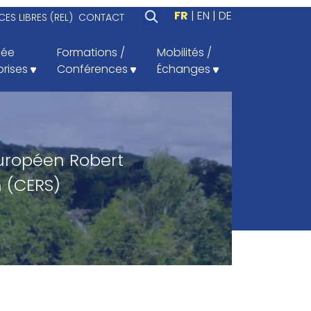
FR
EN
DE
ES LIBRES (REL)
CONTACT
iée
Formations /
Mobilités /
prises
Conférences
Échanges
uropéen Robert
 (CERS)