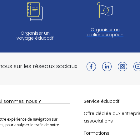
Organiser un
Organiser un
atelier européen
voyage éducatif
nous sur les réseaux sociaux
ui sommes-nous ?
Service éducatif
obert Schuman
Offre dédiée aux entrepri
votre expérience de navigation sur
associations
s, pour analyser le trafic de notre
ison de Robert Schuman
Formations
ssources éducatives libres