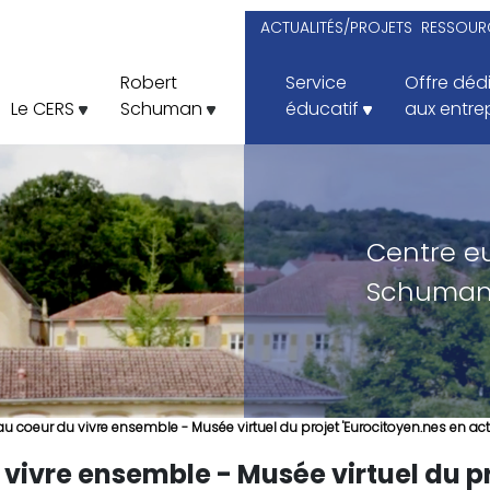
ACTUALITÉS/PROJETS
RESSOURC
Robert
Service
Offre déd
Le CERS
Schuman
éducatif
aux entre
Centre e
Schuman
u coeur du vivre ensemble - Musée virtuel du projet 'Eurocitoyen.nes en ac
vivre ensemble - Musée virtuel du pr