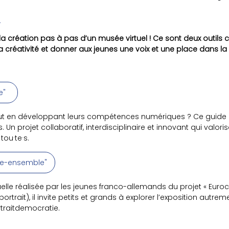
la création pas à pas d’un musée virtuel ! Ce sont deux outi
 la créativité et donner aux jeunes une voix et une place dans 
se"
es tout en développant leurs compétences numériques ? Ce gu
 Un projet collaboratif, interdisciplinaire et innovant qui valor
ou·te·s.
vre-ensemble"
elle réalisée par les jeunes franco-allemands du projet « Euroc
ortrait), il invite petits et grands à explorer l’exposition autrem
traitdemocratie.