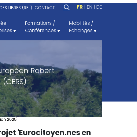
FR
EN
DE
ES LIBRES (REL)
CONTACT
iée
Formations /
Mobilités /
prises
Conférences
Échanges
uropéen Robert
 (CERS)
tion 2025'
ojet 'Eurocitoyen.nes en